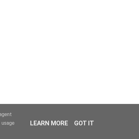
-agent
LEARN MORE
GOT IT
e usage