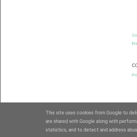
Co
Et
C
PU
This site uses cookies from Google to deliv
are shared with Google along with perform
statistics, and to detect and address abus