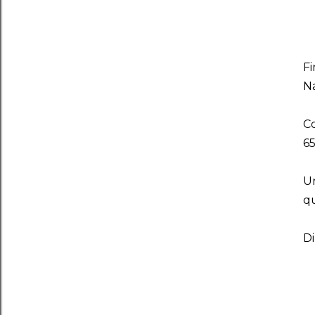
Fi
N
Co
65
Un
qu
Di