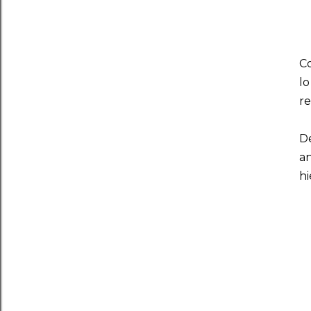
Co
lo
re
D
a
hi