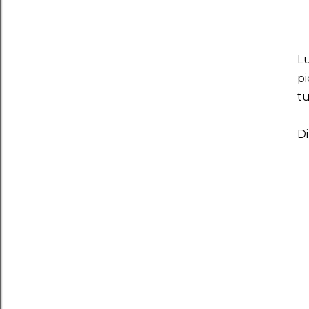
Lu
p
tu
Di